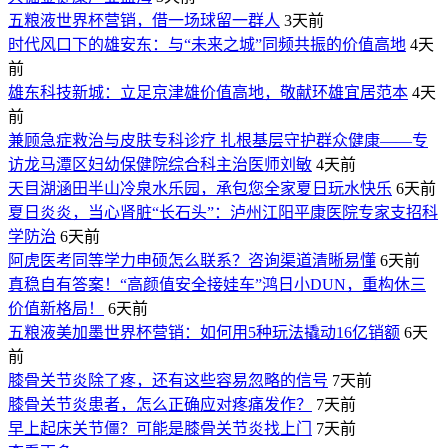
五粮液世界杯营销，借一场球留一群人
3天前
时代风口下的雄安东：与“未来之城”同频共振的价值高地
4天
前
雄东科技新城：立足京津雄价值高地，敬献环雄宜居范本
4天
前
兼顾急症救治与皮肤专科诊疗 扎根基层守护群众健康——专
访龙马潭区妇幼保健院综合科主治医师刘敏
4天前
天目湖涵田半山冷泉水乐园，承包您全家夏日玩水快乐
6天前
夏日炎炎，当心肾脏“长石头”：泸州江阳平康医院专家支招科
学防治
6天前
阿虎医考同等学力申硕怎么联系？咨询渠道清晰易懂
6天前
真稳自有答案！“高颜值安全接娃车”鸿日小DUN，重构休三
价值新格局！
6天前
五粮液美加墨世界杯营销：如何用5种玩法撬动16亿销额
6天
前
膝骨关节炎除了疼，还有这些容易忽略的信号
7天前
膝骨关节炎患者，怎么正确应对疼痛发作？
7天前
早上起床关节僵？可能是膝骨关节炎找上门
7天前