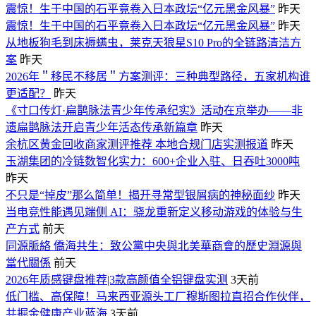
震惊！生于中国的石平竟卷入日本政坛“亿元黑金风暴”
昨天
震惊！生于中国的石平竟卷入日本政坛“亿元黑金风暴”
昨天
从地板狗毛到床褥螨虫，莱克天狼星S10 Pro的全链路清洁方
案
昨天
2026年＂移民不移居＂方案测评：三种典型路径，五家机构谁
更适配？
昨天
《寸口传灯·扁鹊脉法青少年传承纪实》活动在京举办——非
遗扁鹊脉法开启青少年活态传承新篇章
昨天
余杭区黄金回收商家测评推荐 本地合规门店实测报道
昨天
玉湖集团的冷链数智化实力：600+企业入驻、日吞吐3000吨
昨天
不只是“掉皮”那么简单！揭开寻常型银屑病的神秘面纱
昨天
当电竞性能遇见端侧 AI：骁龙重新定义移动游戏的体验与生
产方式
前天
同源脈絡 僑海共生：致公黨中央與北美華商會的歷史淵源與
當代關係
前天
2026年质感键盘推荐|3款高颜值全铝键盘实测
3天前
低门槛、高保障！马来西亚源头工厂穆斯图拉直招合作伙伴，
共掘金健康产业蓝海
3天前