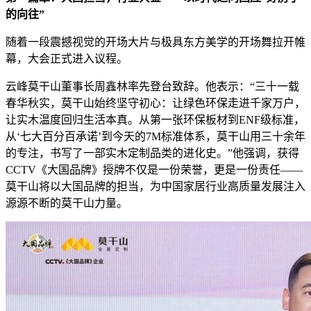
的向往”
随着一段震撼视觉的开场大片与极具东方美学的开场舞拉开帷
幕，大会正式进入议程。
云峰莫干山董事长周鑫林率先登台致辞。他表示：“三十一载
春华秋实，莫干山始终坚守初心：让绿色环保走进千家万户，
让实木温度回归生活本真。从第一张环保板材到ENF级标准，
从‘七大百分百承诺’到今天的7M标准体系，莫干山用三十余年
的专注，书写了一部实木定制品类的进化史。”他强调，获得
CCTV《大国品牌》授牌不仅是一份荣誉，更是一份责任——
莫干山将以大国品牌的担当，为中国家居行业高质量发展注入
源源不断的莫干山力量。