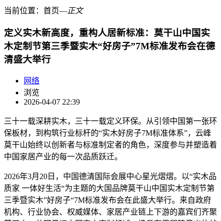
当前位置：
首页
―
正文
定义实木新高度，重构人居新标准：莫干山中国实
木定制节第三季暨实木“好房子”7M标准发布会在德
清盛大举行
网络
浏览
2026-04-07 22:39
三十一载深耕实木，三十一载定义环保。从引领中国第一张环
保板材，到构筑行业标杆的“实木好房子7M标准体系”，云峰
莫干山始终以创新者与标准制定者的角色，深度参与并塑造着
中国家居产业的每一次品质跃迁。
2026年3月20日，中国德清国际会展中心星光熠熠。以“实木品
质家 一体好生活“为主题的大国品牌莫干山中国实木定制节第
三季暨实木”好房子“7M标准发布会在此盛大举行。来自政府
机构、行业协会、权威媒体、家居产业链上下游的嘉宾们齐聚