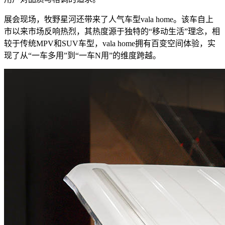
展会现场，牧野星河还带来了人气车型vala home。该车自上
市以来市场反响热烈，其热度源于独特的“移动生活”理念，相
较于传统MPV和SUV车型，vala home拥有百变空间体验，实
现了从“一车多用”到“一车N用”的维度跨越。