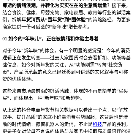
即逝的情绪浪潮，并转化为实实在在的生意新增量？
接下来，
结合食饮、健康、母婴宠物、家电家居、教育等行业的鲜活案
例，拆解
年货消费从
“
囤年货
”
到
“
囤体验
”
的策略路径，为更多
商家提供一份可借鉴的“新年味”增长参考。
01
如今的
“
年味儿
”
，正在被情绪和体验主导着
对于今年“新年味”的体会，有一个明显的感觉是：今年的消费
逻辑正在发生转变——过去大家囤货时会去看折扣、功能等基
础信息，如今对新年货的关注，从“功能刚需”转向“社交货
币”，产品所承载的意义已经迁移到可讲述的文化叙事与可称
赞的优质体验。
这些来自市场最前沿的鲜活感触，体现的不再是简单的“买买
买”，而体现出一种“新年味”和新趋势。
从上述的抖音电商年货节相关数据可以看出一个点，以“解放
双手、提升品质”的家庭小确幸消费强势崛起，这背后也是清
晰的时代情绪：擦窗机器人的走俏，不止是
科技
产品的胜利，
更是子女对父母不言说的体贴与从家务中换取高质量陪伴的渴