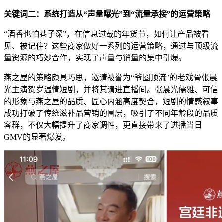
关键词二：系统打造从
“
声量曝光
”
到
“
流量承接
”
的运营策略
“酒香也怕巷子深”，在信息过载的年货节，如何让产品被看
见、被记住？这些商家做好一系列的运营策略，通过与顶级流
量资源的巧妙合作，实现了声量与销量的集中引爆。
燕之屋的策略颇具巧思，邀请被誉为“爷圈顶流”的老戏骨张晨
光主演贺岁温情短剧，并将其请进直播间。张晨光儒雅、可信
的形象与燕之屋的品质、匠心内涵高度契合，短剧的情感叙事
成功打破了传统滋补品营销的圈层，吸引了不同年龄段的品质
客群，不仅大幅提升了商家调性，更直接带来了进播当日
GMV的显著爆发。