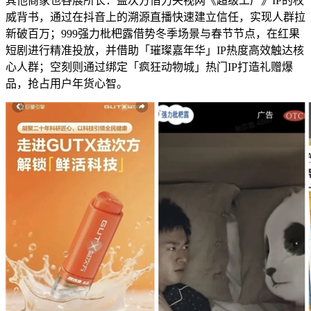
其他商家也各展所长：益次方借力央视网《超级工厂》IP的权
威背书，通过在抖音上的溯源直播快速建立信任，实现人群拉
新破百万；999强力枇杷露借势冬季场景与春节节点，在红果
短剧进行精准投放，并借助「璀璨嘉年华」IP热度高效触达核
心人群；空刻则通过绑定「疯狂动物城」热门IP打造礼赠爆
品，抢占用户年货心智。