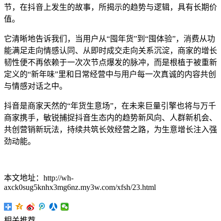
节，在抖音上发生的故事，所揭示的趋势与逻辑，具有长期价
值。
它清晰地告诉我们，当用户从“囤年货”到“囤体验”，消费从功
能满足走向情感认同、从即时成交走向关系沉淀，商家的增长
韧性便不再依赖于一次次节点爆发的脉冲，而是根植于被重新
定义的“新年味”里和日常经营中与用户每一次真诚的内容共创
与情感对话之中。
抖音是商家天然的“年货生意场”，在未来巨量引擎也将与万千
商家携手，敏锐捕捉抖音生态内的趋势新风向、人群新机会、
共创营销新玩法，持续共筑长效经营之路，为生意增长注入强
劲动能。
本文地址：http://wh-
axck0sug5knhx3mg6nz.my3w.com/xfsh/23.html
相关推荐