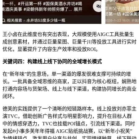
王小卤在此维度也有突出表现，大规模使用AIGC工具批量生
成创意素材，并通过巨量星图、巨量千川等投放工具进行实时
优化，显著提升了内容生产效率和投放ROI。
关键词四：构建线上线下协同的全域增长模式
在“新年味”的生意场，单一渠道的爆发很难支撑可持续的增
长。一批具备全域思维的商家，正以抖音为核心枢纽，娴熟地
打通内容场与货架场、线上与线下渠道，构建协同增长的商业
闭环。
德芙的实践提供了一个清晰的短链路样本。线上投放刘亦菲主
演TVC，借助创新广告样式与明星影响力，提升在目标人群
中的情感穿透力，TVC也挂载POI锚点，引流线下渠道。同时
发起#小事多芙年年得福 AIGC贴纸挑战赛，以“新年小祝芙”
为情绪锚点，激发用户分享与共创，实现情绪种草。线下联动