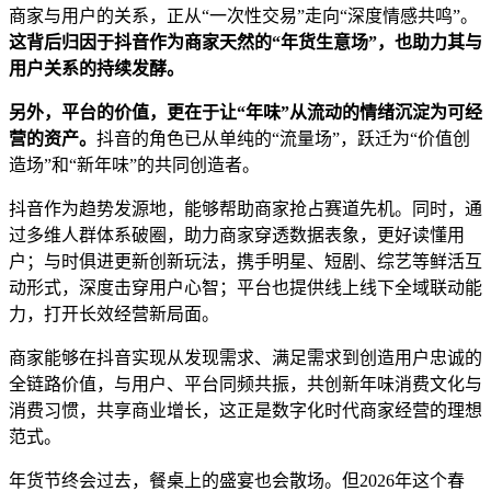
商家与用户的关系，正从“一次性交易”走向“深度情感共鸣”。
这背后归因于抖音作为
商家
天然的
“
年货生意场
”
，也助力其与
用户关系的持续发酵。
另外，平台的价值，更
在于让
“
年味
”
从流动的情绪沉淀为可经
营的资产
。
抖音的角色已从单纯的“流量场”，跃迁为“价值创
造场”和“新年味”的共同创造者。
抖音作为趋势发源地，能够帮助商家抢占赛道先机。同时，通
过多维人群体系破圈，助力商家穿透数据表象，更好读懂用
户；与时俱进更新创新玩法，携手明星、短剧、综艺等鲜活互
动形式，深度击穿用户心智；平台也提供线上线下全域联动能
力，打开长效经营新局面。
商家能够在抖音实现从发现需求、满足需求到创造用户忠诚的
全链路价值，与用户、平台同频共振，共创新年味消费文化与
消费习惯，共享商业增长，这正是数字化时代商家经营的理想
范式。
年货节终会过去，餐桌上的盛宴也会散场。但2026年这个春