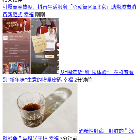
引爆商圈热度，抖音生活服务「心动街区in北京」助燃城市消
费新范式
幸福
刚刚
从“囤年货”到“囤体验”：在抖音看
到“新年味”生意的增量密码
幸福
2分钟前
酒精性肝病：肝脏的＂沉
默战争＂与科学守护
幸福
3分钟前