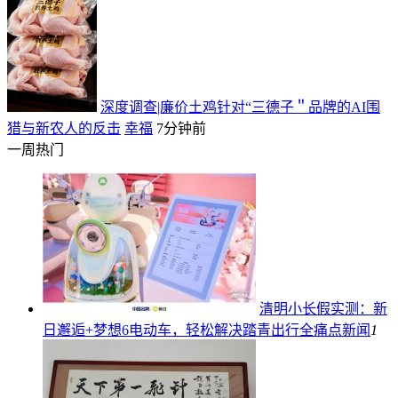
深度调查|廉价土鸡针对“三德子＂品牌的AI围
猎与新农人的反击
幸福
7分钟前
一周热门
清明小长假实测：新
日邂逅+梦想6电动车，轻松解决踏青出行全痛点
新闻
1