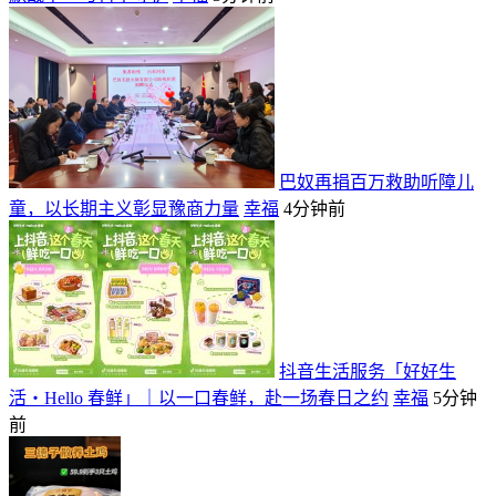
巴奴再捐百万救助听障儿
童，以长期主义彰显豫商力量
幸福
4分钟前
抖音生活服务「好好生
活・Hello 春鲜」｜以一口春鲜，赴一场春日之约
幸福
5分钟
前