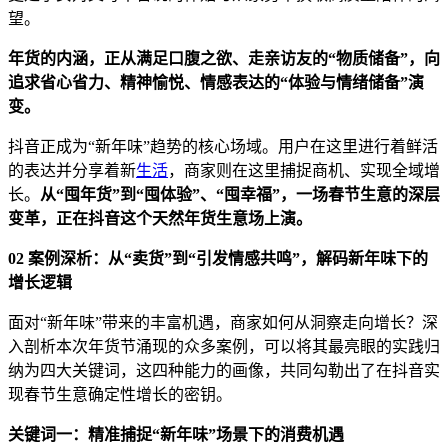
望。
年货的内涵，正从满足口腹之欲、走亲访友的
“
物质储备
”
，向
追求省心省力、精神愉悦、情感表达的
“
体验与情绪储备
”
演
变。
抖音正成为“新年味”趋势的核心场域。用户在这里进行着鲜活
的表达并分享着新
生活
，商家则在这里捕捉商机、实现全域增
长。
从
“
囤年货
”
到
“
囤体验
”
、
“
囤幸福
”
，一场春节生意的深层
变革，正在抖音这个天然年货生意场上演。
02
案例深析：从
“
卖货
”
到
“
引发情感共鸣
”
，解码新年味下的
增长逻辑
面对“新年味”带来的丰富机遇，商家如何从洞察走向增长？深
入剖析本次年货节涌现的众多案例，可以将其最亮眼的实践归
纳为四大关键词，这四种能力的画像，共同勾勒出了在抖音实
现春节生意确定性增长的密钥。
关键词一：精准捕捉
“
新年味
”
场景下的消费机遇