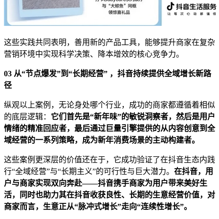
这些实践共同表明，善用新的产品工具，能够提升商家在复杂
营销环境中实现科学决策、降本增效的核心竞争力。
03
从
“
节点爆发
”
到
“
长期经营
”
，抖音持续提供全域增长新路
径
纵观以上案例，无论身处哪个行业，成功的商家都遵循着相似
的底层逻辑：
它们首先是
“
新年味
”
的敏锐洞察者，然后是用户
情绪的精准回应者，最后通过巨量引擎提供的从内容创意到全
域经营的一系列策略，成为新年消费场景的主动构建者。
这些案例更深层的价值还在于，它成功验证了在抖音生态内践
行“全域经营”与“长期主义”的可行性与巨大潜力。
在抖音，用
户与
商家
实现双向奔赴
——
抖音携手
商家
为用户带来美好生
活，同时也助力
其
在抖音收获良性、长期的生意经营价值，对
商家
而言，生意正从
“
脉冲式增长
”
走向
“
连续性增长
”
。