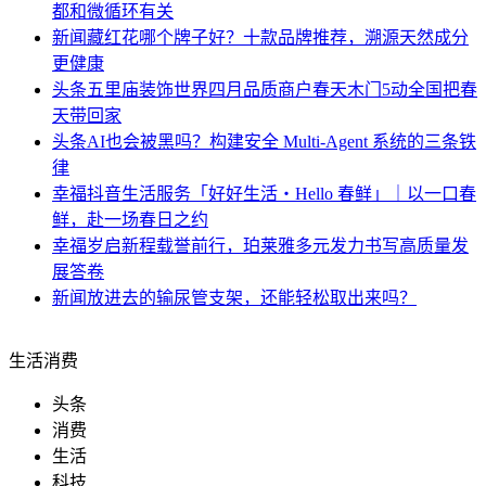
都和微循环有关
新闻
藏红花哪个牌子好？十款品牌推荐，溯源天然成分
更健康
头条
五里庙装饰世界四月品质商户春天木门5动全国把春
天带回家
头条
AI也会被黑吗？构建安全 Multi-Agent 系统的三条铁
律
幸福
抖音生活服务「好好生活・Hello 春鲜」｜以一口春
鲜，赴一场春日之约
幸福
岁启新程载誉前行，珀莱雅多元发力书写高质量发
展答卷
新闻
放进去的输尿管支架，还能轻松取出来吗？
生活消费
头条
消费
生活
科技