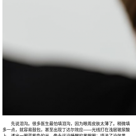
先说泪沟。很多医生最怕填泪沟，因为眼周皮肤太薄了。稍微填
多一点，就容易鼓包，甚至出现丁达尔效应——光线打在浅层玻尿酸
上，透出一圈蓝紫色的光，像永远没睡醒的黑眼圈；填浅了没效果，