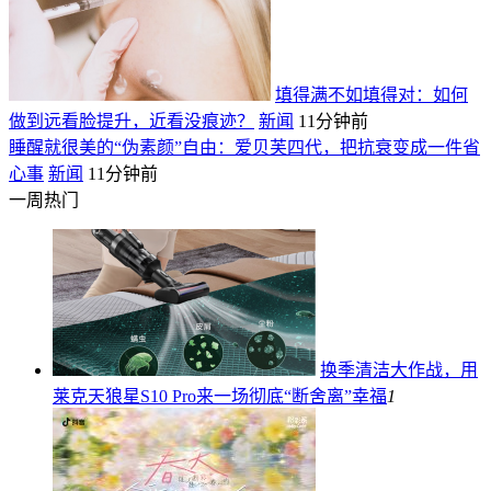
填得满不如填得对：如何
做到远看脸提升，近看没痕迹？
新闻
11分钟前
睡醒就很美的“伪素颜”自由：爱贝芙四代，把抗衰变成一件省
心事
新闻
11分钟前
一周热门
换季清洁大作战，用
莱克天狼星S10 Pro来一场彻底“断舍离”
幸福
1