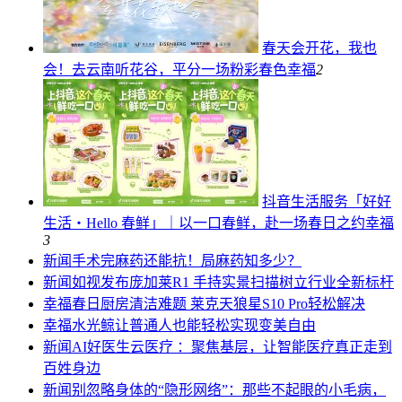
春天会开花，我也
会！去云南听花谷，平分一场粉彩春色
幸福
2
抖音生活服务「好好
生活・Hello 春鲜」｜以一口春鲜，赴一场春日之约
幸福
3
新闻
手术完麻药还能抗！局麻药知多少？
新闻
如视发布庞加莱R1 手持实景扫描树立行业全新标杆
幸福
春日厨房清洁难题 莱克天狼星S10 Pro轻松解决
幸福
水光鲸让普通人也能轻松实现变美自由
新闻
AI好医生云医疗 ：聚焦基层，让智能医疗真正走到
百姓身边
新闻
别忽略身体的“隐形网络”：那些不起眼的小毛病，