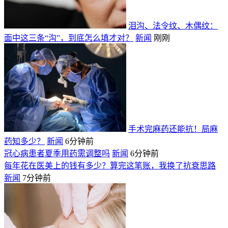
泪沟、法令纹、木偶纹：
面中这三条“沟”，到底怎么填才对？
新闻
刚刚
手术完麻药还能抗！局麻
药知多少？
新闻
6分钟前
冠心病患者夏季用药需调整吗
新闻
6分钟前
每年花在医美上的钱有多少？算完这笔账，我换了抗衰思路
新闻
7分钟前