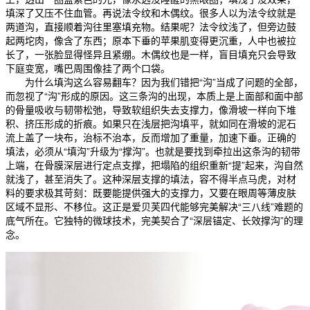
填深了又压不住血管。再说法令纹和木偶纹。很多人以为法令纹就是
两道沟，直接顺着沟往里塞填充物。结果呢？法令纹浅了，但旁边鼓
起两坨肉，像含了东西；原本下垂的苹果肌变得更沉重，人中也被拉
长了，一张脸显得怪异且紧绷。木偶纹也是一样，盲目填充只会导致
下庭变宽，嘴巴周围像挂了两个口袋。
为什么填沟这么容易翻车？因为我们错把“沟”当成了问题的全部，
而忽视了“沟”形成的原因。这三条沟的出现，本质上是上面部和面中部
的骨量吸收与韧带松弛，导致软组织失去支撑力，像滑坡一样向下堆
积、挤压形成的折痕。如果只在浅层把沟填平，就如同在滑坡的泥石
流上盖了一块布，治标不治本，反而增加了重量，加速下垂。正确的
填法，必须从“填沟”升级为“撑沟”。也就是要找到牵拉出这条沟的韧带
上端，在骨膜深层进行定点支撑，把塌陷的组织重新“提”起来，沟自然
就浅了，甚至消失了。这种深层支撑的填法，容不得半点马虎，对材
料的要求极其苛刻：既要能提供强大的支撑力，又要在眼周等薄皮肤
区域不显形、不移位。这正是爱贝芙四代能够完美解决“三八线”难题的
底气所在。它独特的微球技术，完美契合了“深层锚定、长效撑沟”的理
念。