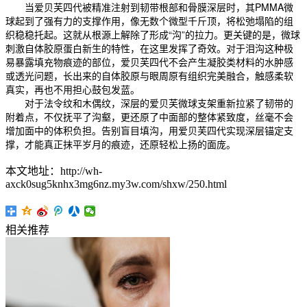
当爱贝芙四代被精准注射到韧带根部和骨膜深层时，其PMMA微
球起到了强有力的支撑作用，像无数个微型千斤顶，将松弛塌陷的组
织稳稳托起。这就从根源上解除了形成“沟”的拉力。更关键的是，微球
刺激自体胶原蛋白新生的特性，在这里发挥了奇效。对于泪沟这种极
易暴露填充物痕迹的部位，爱贝芙四代不会产生凝胶类材料的水肿感
或透光问题，长出来的自体胶原与眼周原有组织完美融合，触感柔软
真实，再也不用担心鼓包发蓝。
对于法令纹和木偶纹，深层的爱贝芙微球支架重新拉紧了韧带的
附着点，不仅抚平了沟壑，更还原了中面部的整体紧致度，丝毫不会
增加面中的体积负担。告别盲目填沟，用爱贝芙四代实现深层锚定支
撑，才能真正抹平岁月的痕迹，还原轻松上扬的面庞。
本文地址：http://wh-
axck0sug5knhx3mg6nz.my3w.com/shxw/250.html
相关推荐