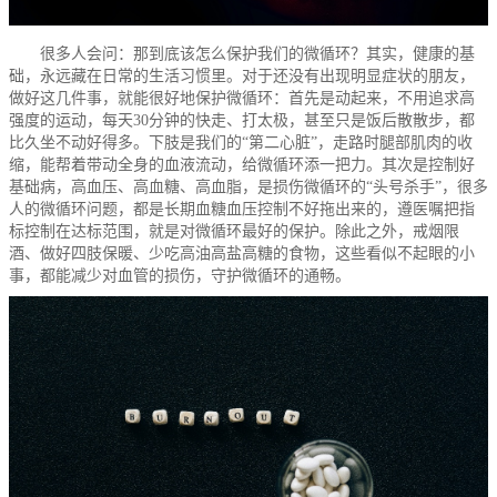
很多人会问：那到底该怎么保护我们的微循环？其实，健康的基
础，永远藏在日常的生活习惯里。对于还没有出现明显症状的朋友，
做好这几件事，就能很好地保护微循环：首先是动起来，不用追求高
强度的运动，每天30分钟的快走、打太极，甚至只是饭后散散步，都
比久坐不动好得多。下肢是我们的“第二心脏”，走路时腿部肌肉的收
缩，能帮着带动全身的血液流动，给微循环添一把力。其次是控制好
基础病，高血压、高血糖、高血脂，是损伤微循环的“头号杀手”，很多
人的微循环问题，都是长期血糖血压控制不好拖出来的，遵医嘱把指
标控制在达标范围，就是对微循环最好的保护。除此之外，戒烟限
酒、做好四肢保暖、少吃高油高盐高糖的食物，这些看似不起眼的小
事，都能减少对血管的损伤，守护微循环的通畅。