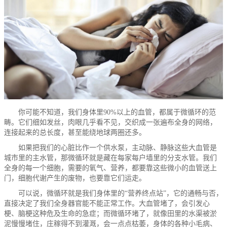
你可能不知道，我们身体里90%以上的血管，都属于微循环的范
畴。它们细如发丝，肉眼几乎看不见，交织成一张遍布全身的网络，
连接起来的总长度，甚至能绕地球两圈还多。
如果把我们的心脏比作一个供水泵，主动脉、静脉这些大血管是
城市里的主水管，那微循环就是藏在每家每户墙里的分支水管。我们
全身的每一个细胞，需要的氧气、营养，都要靠这些微小的血管送上
门，细胞代谢产生的废物，也要靠它们运走。
可以说，微循环就是我们身体里的“营养终点站”，它的通畅与否，
直接决定了我们全身器官能不能正常工作。大血管堵了，会引发心
梗、脑梗这种危及生命的急症；而微循环堵了，就像田里的水渠被淤
泥慢慢堵住，庄稼得不到灌溉，会一点点枯萎，身体的各种小毛病、