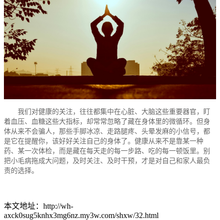
我们对健康的关注，往往都集中在心脏、大脑这些重要器官，盯
着血压、血糖这些大指标，却常常忽略了藏在身体里的微循环。但身
体从来不会骗人，那些手脚冰凉、走路腿疼、头晕发麻的小信号，都
是它在提醒你，该好好关注自己的身体了。健康从来不是靠某一种
药、某一次体检，而是藏在每天走的每一步路、吃的每一顿饭里。别
把小毛病拖成大问题，及时关注、及时干预，才是对自己和家人最负
责的选择。
本文地址：http://wh-
axck0sug5knhx3mg6nz.my3w.com/shxw/32.html