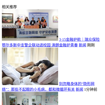
相关推荐
3·15金融护航｜瑞众保险
鄂尔多斯中支警企联动进校园 清朗金融护青春
新闻
刚刚
别忽略身体的“隐形网
络”：那些不起眼的小毛病，都和微循环有关
新闻
1分钟前