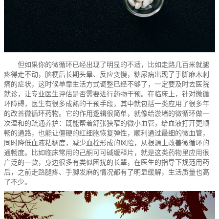
但如果你的微循环已经出现了明显的不适，比如走路几百米就腿
疼得走不动，脑梗后长期头晕、反应变慢，糖尿病出现了手脚麻木刺
痛的症状，这时候单靠生活方式调整已经不够了，一定要及时去医院
就诊，让专业医生评估是否需要进行药物干预。在临床上，针对微循
环障碍，医生有很多成熟的干预手段，其中就包括一类应用了很多年
的改善微循环药物。它的作用逻辑很简单，就像给淤堵的微循环做一
次温和的疏通养护：既能帮着舒张狭窄的微小血管，给血液打开更顺
畅的通路，也能让僵硬的红细胞恢复弹性，顺利通过最细的微血管，
同时降低血液粘稠度，减少血栓形成的风险，从根源上改善微循环的
通畅度。比如临床常用的己酮可可碱缓释片，就是这类药物里应用很
广泛的一款，身边很多有类似困扰的长辈，在医生的指导下规范用药
后，之前走路腿疼、手脚发麻的情况都有了明显缓解，生活质量也高
了不少。