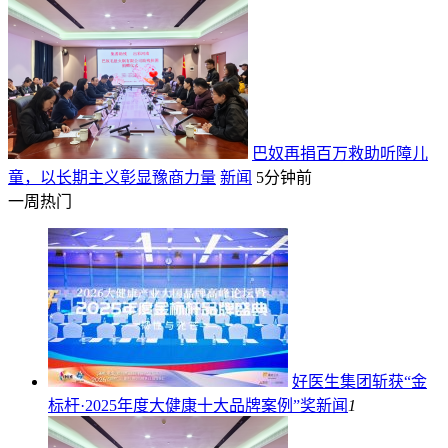
新闻
4分钟前
巴奴再捐百万救助听障儿
童，以长期主义彰显豫商力量
新闻
5分钟前
一周热门
好医生集团斩获“金
标杆·2025年度大健康十大品牌案例”奖
新闻
1