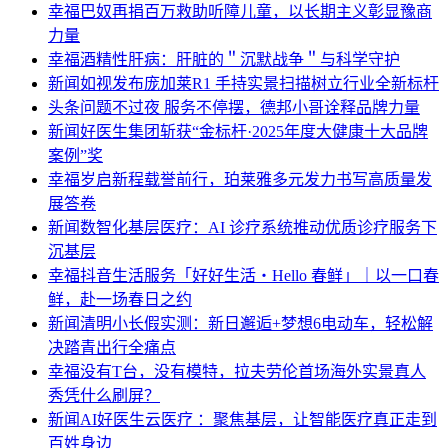
大举行
幸福
巴奴再捐百万救助听障儿童，以长期主义彰显豫商
力量
幸福
酒精性肝病：肝脏的＂沉默战争＂与科学守护
新闻
如视发布庞加莱R1 手持实景扫描树立行业全新标杆
头条
问题不过夜 服务不停摆，德邦小哥诠释品牌力量
新闻
好医生集团斩获“金标杆·2025年度大健康十大品牌
案例”奖
幸福
岁启新程载誉前行，珀莱雅多元发力书写高质量发
展答卷
新闻
数智化基层医疗：AI 诊疗系统推动优质诊疗服务下
沉基层
幸福
抖音生活服务「好好生活・Hello 春鲜」｜以一口春
鲜，赴一场春日之约
新闻
清明小长假实测：新日邂逅+梦想6电动车，轻松解
决踏青出行全痛点
幸福
没有T台，没有模特，拉夫劳伦首场海外实景真人
秀凭什么刷屏？
新闻
AI好医生云医疗 ：聚焦基层，让智能医疗真正走到