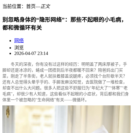
当前位置：
首页
―
正文
别忽略身体的“隐形网络”：那些不起眼的小毛病，
都和微循环有关
网络
浏览
2026-04-07 23:14
冬天的深夜，你有没有过这样的经历：明明盖了两床厚被子，手
脚却还是冰凉的，蜷成一团捂到后半夜都暖不回来？陪爸妈出门买
菜，刚走了半条街，老人就扶着膝盖说腿疼，必须找个台阶歇半天？
还有人总觉得头晕乎乎的、手脚发麻没知觉，去医院做了一堆检查，
却查不出什么大问题。很多人把这些不舒服归为“年纪大了”“体寒”“老
毛病”，却很少有人知道，这些看似不起眼的小症状，背后都和我们身
体里一个被忽略的“生命网络”有关——微循环。