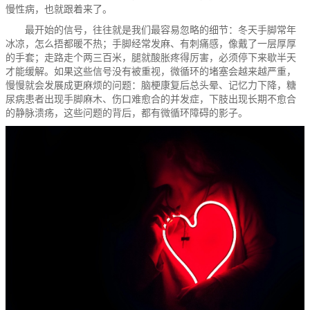
慢性病，也就跟着来了。
最开始的信号，往往就是我们最容易忽略的细节：冬天手脚常年
冰凉，怎么捂都暖不热；手脚经常发麻、有刺痛感，像戴了一层厚厚
的手套；走路走个两三百米，腿就酸胀疼得厉害，必须停下来歇半天
才能缓解。如果这些信号没有被重视，微循环的堵塞会越来越严重，
慢慢就会发展成更麻烦的问题：脑梗康复后总头晕、记忆力下降，糖
尿病患者出现手脚麻木、伤口难愈合的并发症，下肢出现长期不愈合
的静脉溃疡，这些问题的背后，都有微循环障碍的影子。