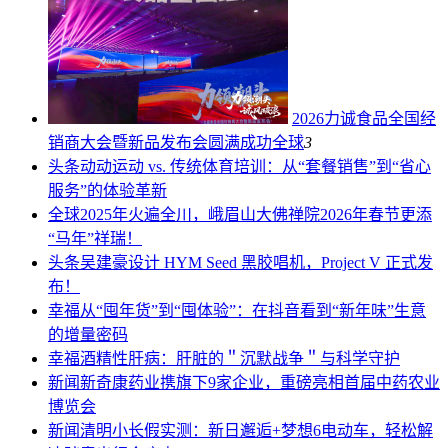
2026力诚食品全国经
销商大会暨新品发布会圆满成功
全球
3
头条
动动运动 vs. 传统体育培训：从“套餐销售”到“省心
服务”的体验革新
全球
2025年火遍全川，峨眉山大佛禅院2026年春节更添
“马年”祥瑞！
头条
吴建豪设计 HYM Seed 黑胶唱机，Project V 正式发
布！
幸福
从“囤年货”到“囤体验”：在抖音看到“新年味”生意
的增量密码
幸福
酒精性肝病：肝脏的＂沉默战争＂与科学守护
新闻
新奇康药业携旗下9家企业，重磅亮相首届中药农业
博览会
新闻
清明小长假实测：新日邂逅+梦想6电动车，轻松解