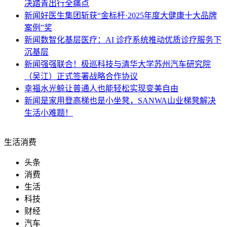
决踏青出行全痛点
新闻
好医生集团斩获“金标杆·2025年度大健康十大品牌
案例”奖
新闻
数智化基层医疗：AI 诊疗系统推动优质诊疗服务下
沉基层
新闻
强强联合！极巡科技与清华大学苏州汽车研究院
（吴江）正式签署战略合作协议
幸福
水光鲸让普通人也能轻松实现变美自由
新闻
是家用登高梯也是小坐凳，SANWA山业梯凳解决
生活小难题！
生活消费
头条
消费
生活
科技
财经
汽车