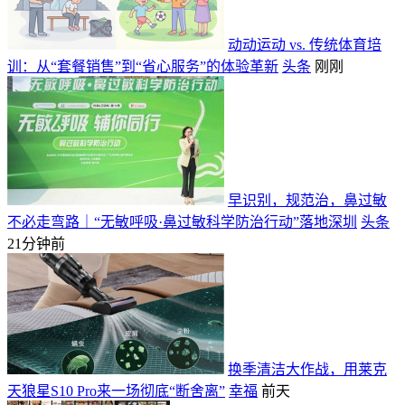
动动运动 vs. 传统体育培
训：从“套餐销售”到“省心服务”的体验革新
头条
刚刚
早识别，规范治，鼻过敏
不必走弯路｜“无敏呼吸·鼻过敏科学防治行动”落地深圳
头条
21分钟前
换季清洁大作战，用莱克
天狼星S10 Pro来一场彻底“断舍离”
幸福
前天