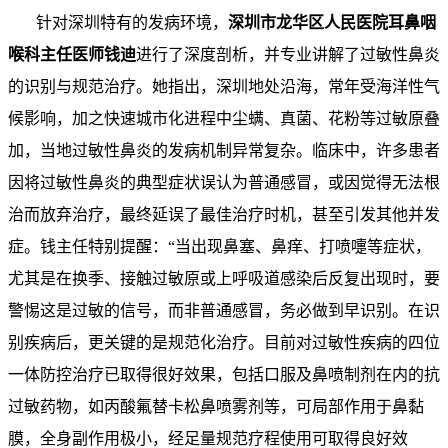
针对深圳特有的发病环境，
深圳市龙华区人民医院耳鼻咽
喉科主任医师钱迪
进行了深度剖析，并专业讲解了过敏性鼻炎
的识别与规范治疗。她指出，深圳地处沿海，常年受海洋性气
候影响，加之快速城市化进程中尘螨、真菌、花粉等过敏原叠
加，当地过敏性鼻炎的发病机制异常复杂。临床中，许多患者
因将过敏性鼻炎的典型症状误认为普通感冒，或因觉得无法根
治而放弃治疗，最终延误了最佳治疗时机，甚至引发其他并发
症。钱主任特别提醒：“当出现鼻塞、鼻痒、打喷嚏等症状，
尤其是在换季、接触过敏原或上呼吸道感染后反复出现时，要
警惕这是过敏的信号，而非普通感冒，务必做到早识别。在识
别疾病后，更关键的是规范化治疗。目前对过敏性疾病的四位
一体防控治疗已取得很好效果，包括口服及鼻喷制剂在内的抗
过敏药物，如丙酸氟替卡松鼻喷雾剂等，可局部作用于鼻黏
膜，全身副作用极小，经足量规范疗程使用可取得良好效