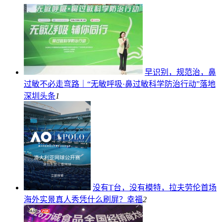
早识别，规范治，鼻
过敏不必走弯路｜“无敏呼吸·鼻过敏科学防治行动”落地
深圳
头条
1
没有T台，没有模特，拉夫劳伦首场
海外实景真人秀凭什么刷屏？
幸福
2