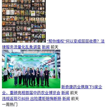
“帮你维权”何以变成层层收费？法
律服务流量化乱象调查
新闻
前天
新奇康药业携旗下9家企
业，重磅亮相首届中药农业博览会
新闻
前天
违规返现引纠纷 出险遭拒赔悔断肠
新闻
前天
一周热门