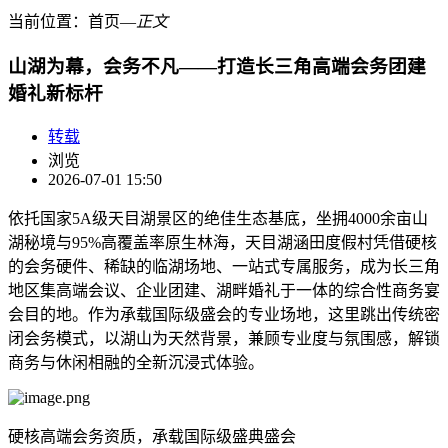
当前位置：
首页
―
正文
山湖为幕，会务不凡——打造长三角高端会务团建
婚礼新标杆
转载
浏览
2026-07-01 15:50
依托国家5A级天目湖景区的绝佳生态基底，坐拥400
0
余亩山
湖秘境与95%高覆盖率原生林海，天目湖涵田度假村凭借硬核
的会务硬件、稀缺的临湖场地、一站式专属服务，成为长三角
地区集高端会议、企业团建、湖畔婚礼于一体的综合性商务宴
会目的地。作为承载国际级盛会的专业场地，这里跳出传统密
闭会务模式，以湖山为天然背景，兼顾专业度与氛围感，解锁
商务与休闲相融的全新沉浸式体验。
硬核高端会务资质，承载国际级盛典盛会