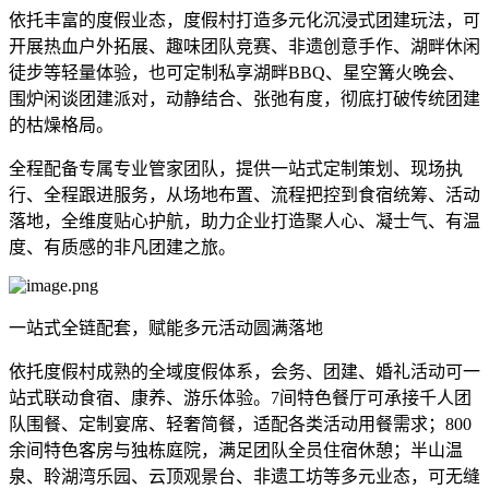
依托丰富的度假业态，度假村打造多元化沉浸式团建玩法，可
开展热血户外拓展、趣味团队竞赛、非遗创意手作、湖畔休闲
徒步等轻量体验，也可定制私享湖畔BBQ、星空篝火晚会、
围炉闲谈团建派对，动静结合、张弛有度，彻底打破传统团建
的枯燥格局。
全程配备专属专业管家团队，提供一站式定制策划、现场执
行、全程跟进服务，从场地布置、流程把控到食宿统筹、活动
落地，全维度贴心护航，助力企业打造聚人心、凝士气、有温
度、有质感的非凡团建之旅。
一站式全链配套，赋能多元活动圆满落地
依托度假村成熟的全域度假体系，会务、团建、婚礼活动可一
站式联动食宿、康养、游乐体验。7间特色餐厅可承接千人团
队围餐、定制宴席、轻奢简餐，适配各类活动用餐需求；800
余间特色客房与独栋庭院，满足团队全员住宿休憩；半山温
泉、聆湖湾乐园、云顶观景台、非遗工坊等多元业态，可无缝