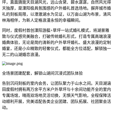
坪，直面旖旎天目湖风光，远山含黛、碧水潺潺，自然风光得
天独厚，是溧阳极具氛围感的户外婚礼首选场地。摒弃城市婚
礼的刻板局限，以澄澈湖水为见证，以万亩山湖为布景，清风
林海相伴，为新人定格浪漫永恒的幸福瞬间。
同时，度假村首创溧阳游艇+草坪一站式婚礼模式，将湖景雅
致与仪式感完美融合，打破传统婚礼形式，打造专属高端浪漫
婚典体验，无论是简约清新的户外草坪婚礼、盛大浪漫的定制
婚宴，还是小众精致的轻奢仪式，都能全方位适配，解锁独一
无二的山湖婚恋浪漫。
全场景团建配套，解锁山湖间沉浸式团队体验
告别沉闷刻板的室内会务，让团队聚力于山水之间。天目湖涵
田度假村拥有两万余平方米户外草坪与十余间功能齐全的室内
专属场馆，晴雨双场地灵活切换，无惧天气影响，全程保障活
动顺利开展，完美适配各类企业团建、团队拓展、社团聚会活
动。