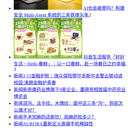
AI也会被黑吗？构建
安全 Multi-Agent 系统的三条铁律
头条
2
抖音生活服务「好好
生活・Hello 春鲜」｜以一口春鲜，赴一场春日之约
幸福
3
新闻
3·15金融护航｜瑞众保险鄂尔多斯中支警企联动进
校园 清朗金融护青春
新闻
新奇康药业携旗下9家企业，重磅亮相首届中药农业
博览会
新闻
泪沟、法令纹、木偶纹：面中这三条“沟”，到底怎
么填才对？
新闻
手术完麻药还能抗！局麻药知多少？
新闻
AURORA重新定义高端手机稀缺性