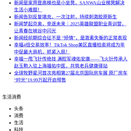
新闻
是家用登高梯也是小坐凳，SANWA山业梯凳解决
生活小难题！
新闻
告别反复填充，一次注射，持续刺激胶原新生
新闻
梦起京奥，竞逐未来｜2025英雄联盟职业青训营，
让青春在峡谷中闪光
新闻
经前期综合征不是 “矫情”，是激素失衡的正常表现
幸福
4倍交易效率！TikTok Shop美区直播拍卖将成为年
中促最大商机，抓紧入局！
幸福
一甩飞针传绝技 满腔军魂佑安康——飞火针传承人
赵玉勲入驻上海福佑中医，共筑老兵健康驿站
全球
牧野星河首次亮相第27届北京国际房车展 原厂房车
“时光”19.99万起开启预售
生活消费
头条
消费
生活
科技