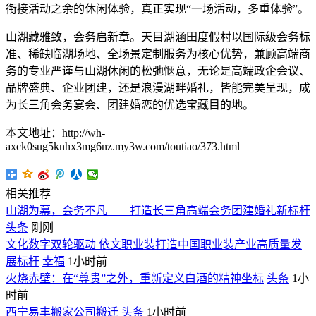
衔接活动之余的休闲体验，真正实现“一场活动，多重体验”。
山湖藏雅致，会务启新章。天目湖涵田度假村以国际级会务标
准、稀缺临湖场地、全场景定制服务为核心优势，兼顾高端商
务的专业严谨与山湖休闲的松弛惬意，无论是高端政企会议、
品牌盛典、企业团建，还是浪漫湖畔婚礼，皆能完美呈现，成
为长三角会务宴会、团建婚恋的优选宝藏目的地。
本文地址：http://wh-
axck0sug5knhx3mg6nz.my3w.com/toutiao/373.html
相关推荐
山湖为幕，会务不凡——打造长三角高端会务团建婚礼新标杆
头条
刚刚
文化数字双轮驱动 依文职业装打造中国职业装产业高质量发
展标杆
幸福
1小时前
火烧赤壁：在“尊贵”之外，重新定义白酒的精神坐标
头条
1小
时前
西宁易丰搬家公司搬迁
头条
1小时前